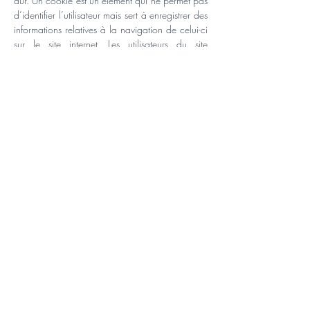
dur. Un cookie est un élément qui ne permet pas
d’identifier l’utilisateur mais sert à enregistrer des
informations relatives à la navigation de celui-ci
sur le site internet. Les utilisateurs du site
reconnaissent avoir été informés de cette
pratique et autorisent Opticom à l’employer. Ils
pourront désactiver ce cookie par
l’intermédiaire des paramètres figurant au sein
de leur navigateur web (Google Chrome,
Firefox, Internet Explorer, Safari…)
Signaler une erreur
L’équipe éditoriale du site Internet Opticom tente
par tous les moyens de diffuser une information
valide, de garder celle-ci à jour et de s’assurer
de la qualité du contenu. Si un contenu n’est
plus approprié ou dérange une société, nous
vous invitons à nous signaler le problème via la
page contact. Le contenu sera modifié/corrigé
dans un délai de 48h00.