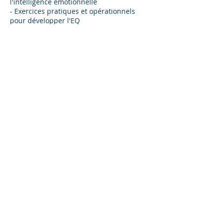
l'intelligence émotionnelle
- Exercices pratiques et opérationnels
pour développer l'EQ
Coordonnées
0658880438
lydwine.motte@laplumebleue.fr
LA PLUME BLEUE
135, rue Yvette Bonnard - 13100 Aix-en-Provence
l
ydwine.motte@laplumebleue.fr
06.58.88.04.38
Coaching Aix-en-Provence - Bilan de compétences Aix-en-